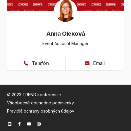
Anna Olexová
Event Account Manager
Telefón
Email
© 2023 TREND konferencie
Všeobecné obchodné podmienky
Pravidlá ochrany osobných údajov
LinkedIn TREND
Facebook TREND
YouTube TREND
Instagram TREND