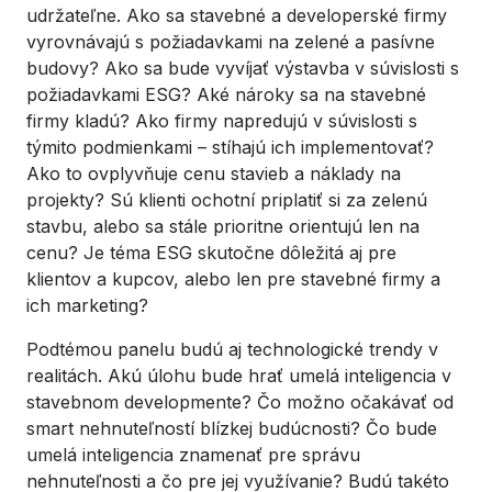
udržateľne. Ako sa stavebné a developerské firmy
vyrovnávajú s požiadavkami na zelené a pasívne
budovy? Ako sa bude vyvíjať výstavba v súvislosti s
požiadavkami ESG? Aké nároky sa na stavebné
firmy kladú? Ako firmy napredujú v súvislosti s
týmito podmienkami – stíhajú ich implementovať?
Ako to ovplyvňuje cenu stavieb a náklady na
projekty? Sú klienti ochotní priplatiť si za zelenú
stavbu, alebo sa stále prioritne orientujú len na
cenu? Je téma ESG skutočne dôležitá aj pre
klientov a kupcov, alebo len pre stavebné firmy a
ich marketing?
Podtémou panelu budú aj technologické trendy v
realitách. Akú úlohu bude hrať umelá inteligencia v
stavebnom developmente? Čo možno očakávať od
smart nehnuteľností blízkej budúcnosti? Čo bude
umelá inteligencia znamenať pre správu
nehnuteľnosti a čo pre jej využívanie? Budú takéto