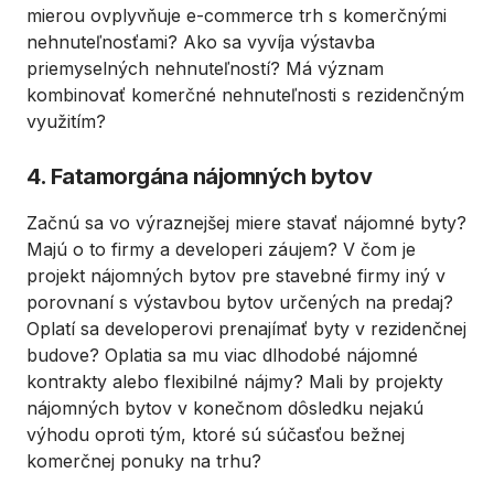
mierou ovplyvňuje e-commerce trh s komerčnými
nehnuteľnosťami? Ako sa vyvíja výstavba
priemyselných nehnuteľností? Má význam
kombinovať komerčné nehnuteľnosti s rezidenčným
využitím?
4. Fatamorgána nájomných bytov
Začnú sa vo výraznejšej miere stavať nájomné byty?
Majú o to firmy a developeri záujem? V čom je
projekt nájomných bytov pre stavebné firmy iný v
porovnaní s výstavbou bytov určených na predaj?
Oplatí sa developerovi prenajímať byty v rezidenčnej
budove? Oplatia sa mu viac dlhodobé nájomné
kontrakty alebo flexibilné nájmy? Mali by projekty
nájomných bytov v konečnom dôsledku nejakú
výhodu oproti tým, ktoré sú súčasťou bežnej
komerčnej ponuky na trhu?