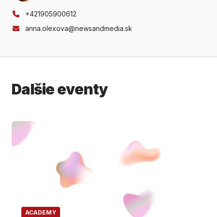
+421905900612
anna.olexova@newsandmedia.sk
Dalšie eventy
ACADEMY