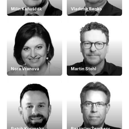
Milín Kaňuščák
Vladimír Benko
Nora Vranová
Martin Stohl
Patrik Kurimský
Rastislav Žembery