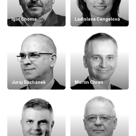
Igor Choma
Ladislava Cengelová
Juraj Suchánek
Martin Chren