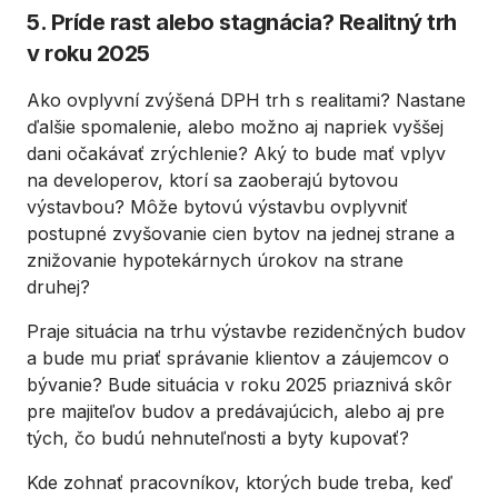
5. Príde rast alebo stagnácia? Realitný trh
v roku 2025
Ako ovplyvní zvýšená DPH trh s realitami? Nastane
ďalšie spomalenie, alebo možno aj napriek vyššej
dani očakávať zrýchlenie? Aký to bude mať vplyv
na developerov, ktorí sa zaoberajú bytovou
výstavbou? Môže bytovú výstavbu ovplyvniť
postupné zvyšovanie cien bytov na jednej strane a
znižovanie hypotekárnych úrokov na strane
druhej?
Praje situácia na trhu výstavbe rezidenčných budov
a bude mu priať správanie klientov a záujemcov o
bývanie? Bude situácia v roku 2025 priaznivá skôr
pre majiteľov budov a predávajúcich, alebo aj pre
tých, čo budú nehnuteľnosti a byty kupovať?
Kde zohnať pracovníkov, ktorých bude treba, keď