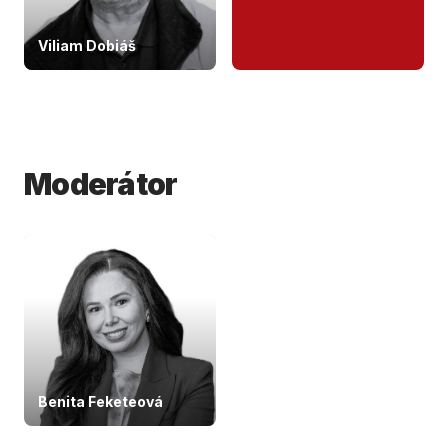
Viliam Dobiáš
Moderátor
Benita Feketeová