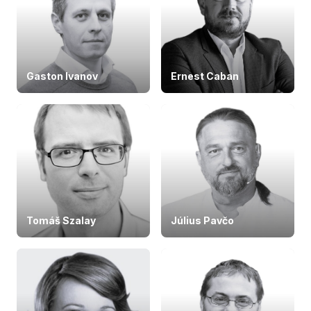
Gaston Ivanov
Ernest Caban
Tomáš Szalay
Július Pavčo