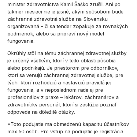
minister zdravotníctva Kamil Šaško zrušil. Ani po
takmer mesiaci nie je jasné, akým spôsobom bude
záchranná zdravotná služba na Slovensku
organizovaná – či sa tender zopakuje za rovnakých
podmienok, alebo sa pripraví nový model
fungovania.
Okrúhly stôl na tému záchrannej zdravotnej služby
je určený všetkým, ktorí v tejto oblasti pôsobia
alebo podnikajú. Je priestorom pre odborníkov,
ktorí sa venujú záchrannej zdravotnej službe, pre
tých, ktorí rozhodujú a nastavujú pravidlá jej
fungovania, a v neposlednom rade aj pre
profesionálov z praxe – lekárov, záchranárov a
zdravotnícky personál, ktorí si zaslúžia poznať
odpovede na dôležité otázky.
*Toto podujatie ma obmedzenú kapacitu účastníkov
max 50 osôb. Pre vstup na podujatie je registrácia