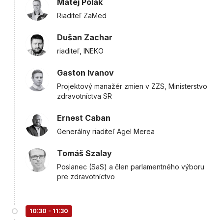
Matej Polák
Riaditeľ ZaMed
Dušan Zachar
riaditeľ, INEKO
Gaston Ivanov
Projektový manažér zmien v ZZS, Ministerstvo
zdravotníctva SR
Ernest Caban
Generálny riaditeľ Agel Merea
Tomáš Szalay
Poslanec (SaS) a člen parlamentného výboru
pre zdravotníctvo
10:30 - 11:30