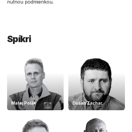
nutnou podmienkou.
Spíkri
Matej Polák
Dušan Zachar