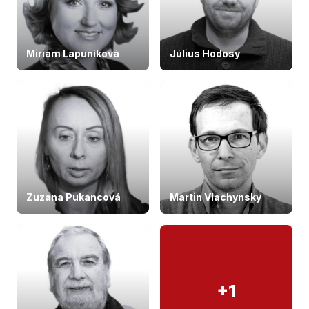
Miriam Lapuníková
Július Hodosy
Zuzana Pukancová
Martin Vlachynsky
+1